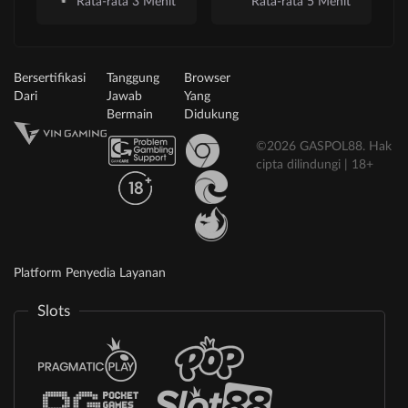
Rata-rata 3 Menit
Rata-rata 5 Menit
Bersertifikasi
Tanggung
Browser
Dari
Jawab
Yang
Bermain
Didukung
©2026 GASPOL88. Hak
cipta dilindungi | 18+
Platform Penyedia Layanan
Slots