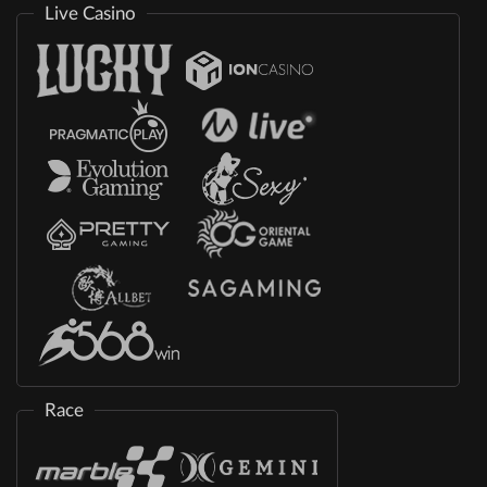
Live Casino
Race