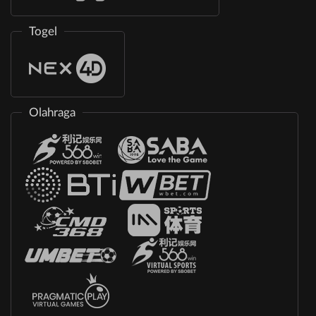
Togel
Olahraga