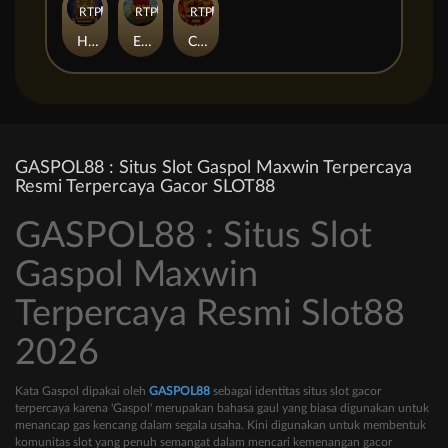
RTP
82%
RTP
94%
RTP
87%
House of Lions Megaways Jackpot Play
Egg Rush Jackpot Play
Crown of Fire Jackpot Play
GASPOL88 : Situs Slot Gaspol Maxwin Terpercaya
Resmi Terpercaya Gacor SLOT88
GASPOL88 : Situs Slot
Gaspol Maxwin
Terpercaya Resmi Slot88
2026
Kata Gaspol dipakai oleh
GASPOL88
sebagai identitas situs slot gacor
terpercaya karena 'Gaspol' merupakan bahasa gaul yang biasa digunakan untuk
menancap gas kencang dalam segala usaha. Kini digunakan untuk membentuk
komunitas slot yang penuh semangat dalam mencari kemenangan gacor