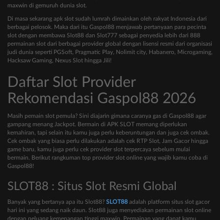
maxwin di gemuruh dunia slot.
Di masa sekarang apk slot sudah lumrah dimainkan oleh rakyat Indonesia dari
berbagai pelosok. Maka dari itu Gaspol88 menjawab pertanyaan para pecinta
slot dengan membawa Slot88 dan Slot777 sebagai penyedia lebih dari 888
permainan slot dari berbagai provider global dengan lisensi resmi dari organisasi
judi dunia seperti PGSoft, Pragmatic Play, Nolimit city, Habanero, Microgaming,
Hacksaw Gaming, Nexus Slot hingga Jili!
Daftar Slot Provider
Rekomendasi Gaspol88 2026
Masih pemain slot pemula? Sini diajarin gimana caranya gas di Gaspol88 agar
gampang menang Jackpot. Bermain di APK SLOT memang diperlukan
kemahiran, tapi selain itu kamu juga perlu keberuntungan dan juga cek ombak.
Cek ombak yang biasa perlu dilakukan adalah cek RTP Slot, Jam Gacor hingga
game baru, kamu juga perlu cek provider slot terpercaya sebelum mulai
bermain. Berikut rangkuman top provider slot online yang wajib kamu coba di
Gaspol88!
SLOT88 : Situs Slot Resmi Global
Banyak yang bertanya apa itu Slot88?
SLOT88
adalah platform situs slot gacor
hari ini yang sedang naik daun. Slot88 juga menyediakan permainan slot online
dengan peluang kemenangan tinggi maxwin. Permainan yang dapat kamu