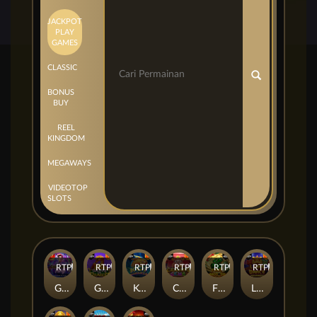
JACKPOT
PLAY
GAMES
CLASSIC
BONUS
BUY
REEL
KINGDOM
MEGAWAYS
VIDEO
TOP
SLOTS
RTP
85%
RTP
83%
RTP
94%
RTP
85%
RTP
89%
RTP
84%
Gameshow Party Jackpot Play
Gates of Dragon Jackpot Play
Koi Bonanza Jackpot Play
Caishen's Gems Jackpot Play
Fire Hot 20 Jackpot Play
Lions Dance Megaways Jackpot Play