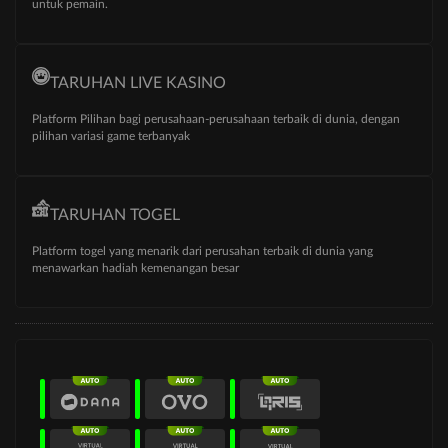
untuk pemain.
TARUHAN LIVE KASINO
Platform Pilihan bagi perusahaan-perusahaan terbaik di dunia, dengan
pilihan variasi game terbanyak
TARUHAN TOGEL
Platform togel yang menarik dari perusahan terbaik di dunia yang
menawarkan hadiah kemenangan besar