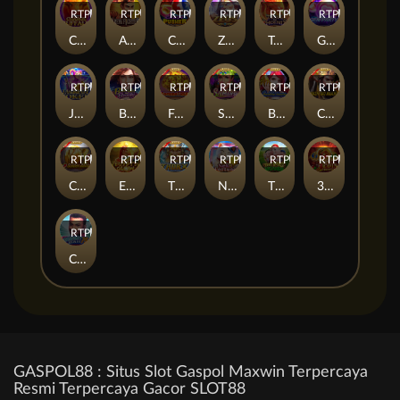
RTP
RTP
86%
RTP
80%
RTP
RTP
RTP
Charge Buffalo Ascent
Arena Fighter
Crazy Pusher
Zeus
Trial of Phoenix
Gem Party
RTP
98%
RTP
87%
RTP
90%
RTP
RTP
90%
RTP
Jackpot Joker
Bangla Beauty
Fortune Tree
Samba
Bubble Beauty
Chin Shi Huang
RTP
86%
RTP
85%
RTP
RTP
88%
RTP
RTP
Crazy Golden Bank
Egypt's Glow
Thor X
Neko Fortune
The Pig House
3 Coin Treasures
RTP
85%
Cricket Sah 75
GASPOL88 : Situs Slot Gaspol Maxwin Terpercaya
Resmi Terpercaya Gacor SLOT88