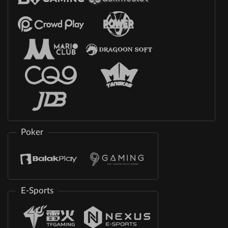
Poker
E-Sports