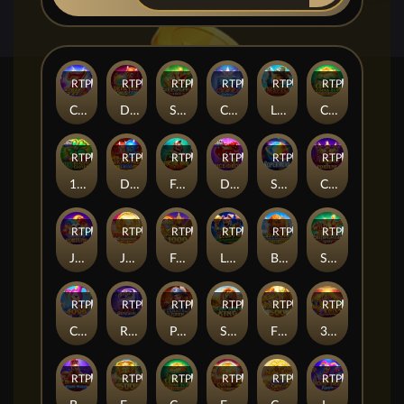
RTP
96%
RTP
86%
RTP
84%
RTP
84%
RTP
89%
RTP
84%
Crazy777 2
Devil Fire Bonu$ Coin
Super Ace 2
Crystal 777 DELUXE
Lucky Macaw
Clover Coins 4x4
RTP
86%
RTP
92%
RTP
84%
RTP
92%
RTP
87%
RTP
79%
100 Blazing Clover
Devil Fire Twins
Fortune Hook Boom
Dice & Drop
Supernova
Crown of Fortune
RTP
94%
RTP
81%
RTP
92%
RTP
86%
RTP
89%
RTP
81%
Joker's Fortune
Joker Coins Expanded
Fortune Garuda 1000
Lucky Caramelo
Bison Fortune Coins
Super Ace SPEED
RTP
97%
RTP
95%
RTP
88%
RTP
91%
RTP
81%
RTP
87%
Circus Joker 4096
Rapid Gems 777
Pirate Queen 2
Safari King
FORTUNE GARUDA 500
3 Coin Treasures 2
RTP
81%
RTP
96%
RTP
93%
RTP
98%
RTP
86%
RTP
89%