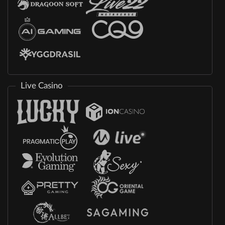
Live Casino