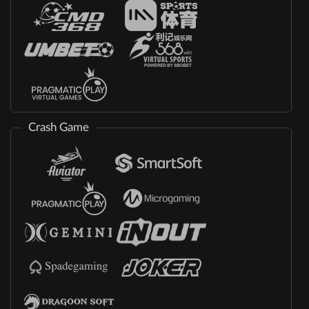
Crash Game