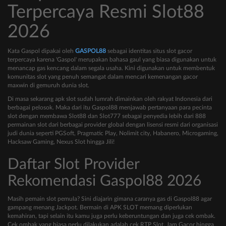
Terpercaya Resmi Slot88
2026
Kata Gaspol dipakai oleh
GASPOL88
sebagai identitas situs slot gacor
terpercaya karena 'Gaspol' merupakan bahasa gaul yang biasa digunakan untuk
menancap gas kencang dalam segala usaha. Kini digunakan untuk membentuk
komunitas slot yang penuh semangat dalam mencari kemenangan gacor
maxwin di gemuruh dunia slot.
Di masa sekarang apk slot sudah lumrah dimainkan oleh rakyat Indonesia dari
berbagai pelosok. Maka dari itu Gaspol88 menjawab pertanyaan para pecinta
slot dengan membawa Slot88 dan Slot777 sebagai penyedia lebih dari 888
permainan slot dari berbagai provider global dengan lisensi resmi dari organisasi
judi dunia seperti PGSoft, Pragmatic Play, Nolimit city, Habanero, Microgaming,
Hacksaw Gaming, Nexus Slot hingga Jili!
Daftar Slot Provider
Rekomendasi Gaspol88 2026
Masih pemain slot pemula? Sini diajarin gimana caranya gas di Gaspol88 agar
gampang menang Jackpot. Bermain di APK SLOT memang diperlukan
kemahiran, tapi selain itu kamu juga perlu keberuntungan dan juga cek ombak.
Cek ombak yang biasa perlu dilakukan adalah cek RTP Slot, Jam Gacor hingga