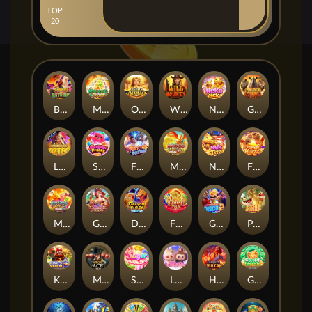
TOP
20
BANDITO RETURNS
MAHJONG 5 DRAGONS
OLYMPUS APOLLO
WILD BOUNTY
NEKO X NEKO
GOLDEN RHINO
LEGACY OF AZTEC
SUGAR FRENZY
FIERY BOXING
MAHJONG WAYS 3+
NEKO TITAN
FORTUNE HORSES
MAHJONG WAYS 3
GOLDEN ISLAND
DRAGON TIGER SHOWDOWN
FORTUNE TRIO
GOVERNMENT DISCO 2
PICHU PICHU
KING'S REALM
MEGA ACE
SUGAR HIGH5
LABUBY
HAMMER OF VULCAN
GOLDEN LEGEND