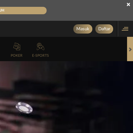
×
UH
Masuk
Daftar
POKER
E-SPORTS