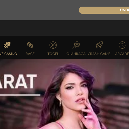
UND
IVE CASINO
RACE
TOGEL
OLAHRAGA
CRASH GAME
ARCADE