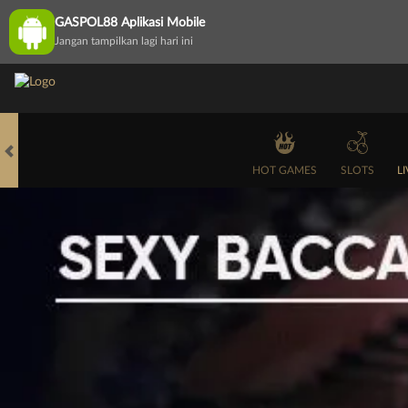
GASPOL88 Aplikasi Mobile
Jangan tampilkan lagi hari ini
HOT GAMES
SLOTS
L