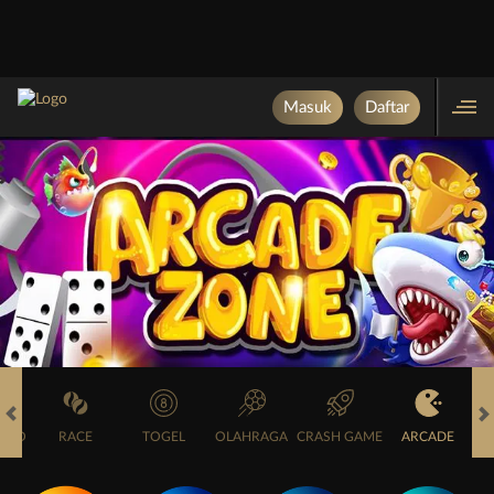
Masuk
Daftar
SINO
RACE
TOGEL
OLAHRAGA
CRASH GAME
ARCADE