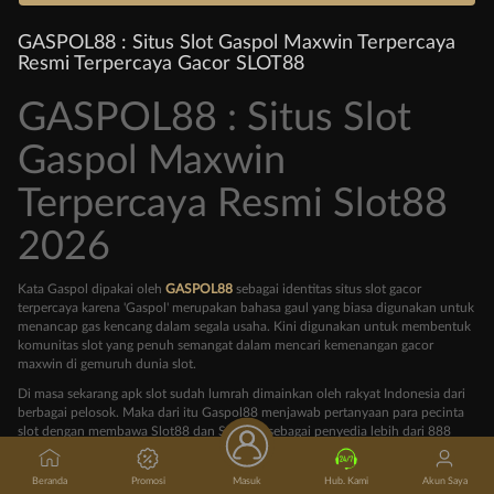
GASPOL88 : Situs Slot Gaspol Maxwin Terpercaya
Resmi Terpercaya Gacor SLOT88
GASPOL88 : Situs Slot
Gaspol Maxwin
Terpercaya Resmi Slot88
2026
Kata Gaspol dipakai oleh
GASPOL88
sebagai identitas situs slot gacor
terpercaya karena 'Gaspol' merupakan bahasa gaul yang biasa digunakan untuk
menancap gas kencang dalam segala usaha. Kini digunakan untuk membentuk
komunitas slot yang penuh semangat dalam mencari kemenangan gacor
maxwin di gemuruh dunia slot.
Di masa sekarang apk slot sudah lumrah dimainkan oleh rakyat Indonesia dari
berbagai pelosok. Maka dari itu Gaspol88 menjawab pertanyaan para pecinta
slot dengan membawa Slot88 dan Slot777 sebagai penyedia lebih dari 888
permainan slot dari berbagai provider global dengan lisensi resmi dari
organisasi judi dunia seperti PGSoft, Pragmatic Play, Nolimit city, Habanero,
Beranda
Promosi
Masuk
Hub. Kami
Akun Saya
Microgaming, Hacksaw Gaming, Nexus Slot hingga Jili!