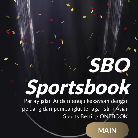
SBO
Sportsbook
Parlay jalan Anda menuju kekayaan dengan
peluang dari pembangkit tenaga listrik Asian
Sports Betting ONEBOOK.
MAIN