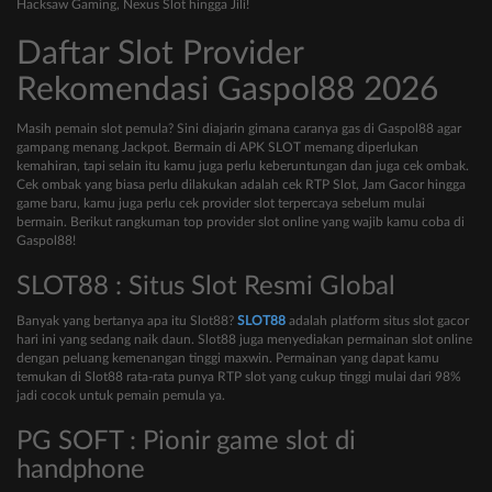
Hacksaw Gaming, Nexus Slot hingga Jili!
Daftar Slot Provider
Rekomendasi Gaspol88 2026
Masih pemain slot pemula? Sini diajarin gimana caranya gas di Gaspol88 agar
gampang menang Jackpot. Bermain di APK SLOT memang diperlukan
kemahiran, tapi selain itu kamu juga perlu keberuntungan dan juga cek ombak.
Cek ombak yang biasa perlu dilakukan adalah cek RTP Slot, Jam Gacor hingga
game baru, kamu juga perlu cek provider slot terpercaya sebelum mulai
bermain. Berikut rangkuman top provider slot online yang wajib kamu coba di
Gaspol88!
SLOT88 : Situs Slot Resmi Global
Banyak yang bertanya apa itu Slot88?
SLOT88
adalah platform situs slot gacor
hari ini yang sedang naik daun. Slot88 juga menyediakan permainan slot online
dengan peluang kemenangan tinggi maxwin. Permainan yang dapat kamu
temukan di Slot88 rata-rata punya RTP slot yang cukup tinggi mulai dari 98%
jadi cocok untuk pemain pemula ya.
PG SOFT : Pionir game slot di
handphone