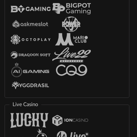
Live Casino