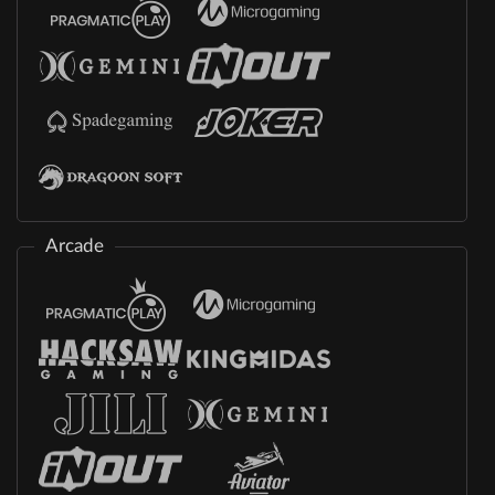
Arcade