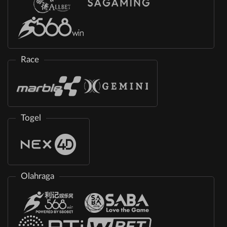
Race
Togel
Olahraga