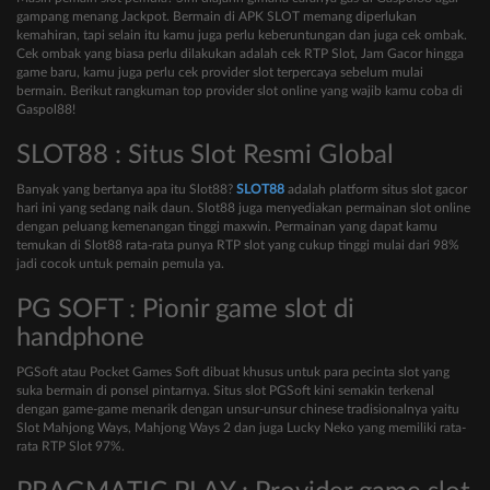
gampang menang Jackpot. Bermain di APK SLOT memang diperlukan
kemahiran, tapi selain itu kamu juga perlu keberuntungan dan juga cek ombak.
Cek ombak yang biasa perlu dilakukan adalah cek RTP Slot, Jam Gacor hingga
game baru, kamu juga perlu cek provider slot terpercaya sebelum mulai
bermain. Berikut rangkuman top provider slot online yang wajib kamu coba di
Gaspol88!
SLOT88 : Situs Slot Resmi Global
Banyak yang bertanya apa itu Slot88?
SLOT88
adalah platform situs slot gacor
hari ini yang sedang naik daun. Slot88 juga menyediakan permainan slot online
dengan peluang kemenangan tinggi maxwin. Permainan yang dapat kamu
temukan di Slot88 rata-rata punya RTP slot yang cukup tinggi mulai dari 98%
jadi cocok untuk pemain pemula ya.
PG SOFT : Pionir game slot di
handphone
PGSoft atau Pocket Games Soft dibuat khusus untuk para pecinta slot yang
suka bermain di ponsel pintarnya. Situs slot PGSoft kini semakin terkenal
dengan game-game menarik dengan unsur-unsur chinese tradisionalnya yaitu
Slot Mahjong Ways, Mahjong Ways 2 dan juga Lucky Neko yang memiliki rata-
rata RTP Slot 97%.