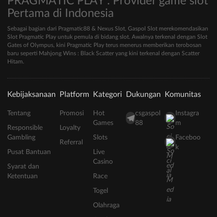
PRAGMATIC PLAY : Provider game slot
Pertama di Indonesia
Sebagai bagian dari Pragmatic88 & Nexus Slot, Gaspol Slot merekomendasikan
Slot Pragmatic Play untuk pemula di bidang slot. Awalnya terkenal dengan Slot
Gates of Olympus, kini Pragmatic Play terus menerus memberikan terobosan
baru seperti Mahjong Wins : Black Scatter yang kini terkenal dengan Scatter
Hitam.
Kebijaksanaan
Platform
Kategori
Dukungan
Komunitas
Tentang
Promosi
Hot
csgaspol
Instagra
Games
88
m
Responsible
Loyalty
Gambling
Slots
Faceboo
Referral
k
Pusat Bantuan
Live
Casino
Syarat dan
Ketentuan
Race
Togel
Olahraga