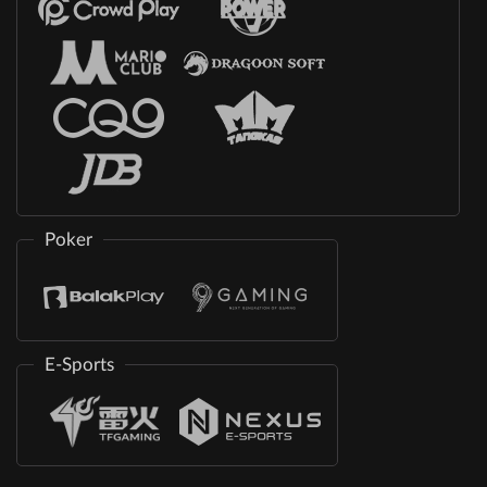
Poker
E-Sports