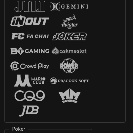
Poker