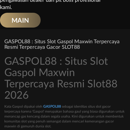
pengawasan dealer dan pit boss profesional
kami.
MAIN
GASPOL88 : Situs Slot Gaspol Maxwin Terpercaya
Resmi Terpercaya Gacor SLOT88
GASPOL88 : Situs Slot
Gaspol Maxwin
Terpercaya Resmi Slot88
2026
Kata Gaspol dipakai oleh
GASPOL88
sebagai identitas situs slot gacor
terpercaya karena 'Gaspol' merupakan bahasa gaul yang biasa digunakan untuk
menancap gas kencang dalam segala usaha. Kini digunakan untuk membentuk
komunitas slot yang penuh semangat dalam mencari kemenangan gacor
maxwin di gemuruh dunia slot.