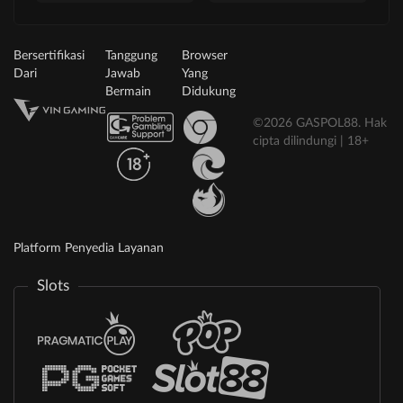
Bersertifikasi
Tanggung
Browser
Dari
Jawab
Yang
Bermain
Didukung
©2026 GASPOL88. Hak
cipta dilindungi | 18+
Platform Penyedia Layanan
Slots