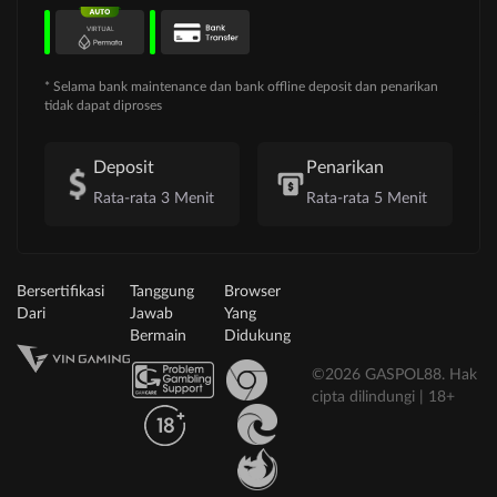
* Selama bank maintenance dan bank offline deposit dan penarikan
tidak dapat diproses
Deposit
Penarikan
Rata-rata 3 Menit
Rata-rata 5 Menit
Bersertifikasi
Tanggung
Browser
Dari
Jawab
Yang
Bermain
Didukung
©2026 GASPOL88. Hak
cipta dilindungi | 18+