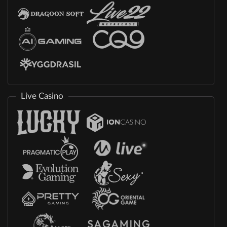
Live Casino