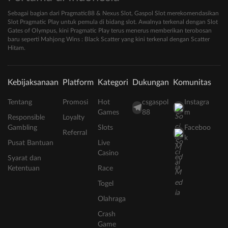
Sebagai bagian dari Pragmatic88 & Nexus Slot, Gaspol Slot merekomendasikan
Slot Pragmatic Play untuk pemula di bidang slot. Awalnya terkenal dengan Slot
Gates of Olympus, kini Pragmatic Play terus menerus memberikan terobosan
baru seperti Mahjong Wins : Black Scatter yang kini terkenal dengan Scatter
Hitam.
Kebijaksanaan
Platform
Kategori
Dukungan
Komunitas
Tentang
Promosi
Hot
csgaspol
Instagra
Games
88
m
Responsible
Loyalty
Gambling
Slots
Faceboo
Referral
k
Pusat Bantuan
Live
Casino
Syarat dan
Ketentuan
Race
Togel
Olahraga
Crash
Game