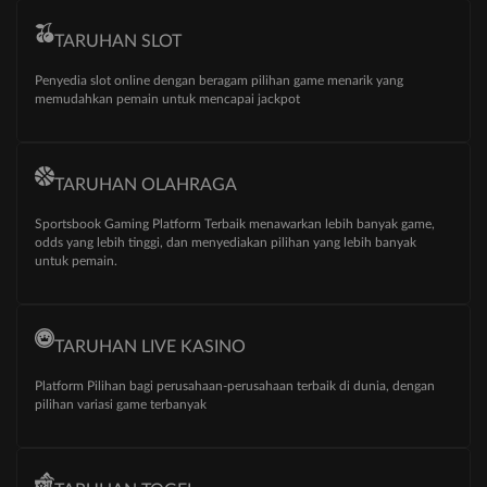
TARUHAN SLOT
Penyedia slot online dengan beragam pilihan game menarik yang
memudahkan pemain untuk mencapai jackpot
TARUHAN OLAHRAGA
Sportsbook Gaming Platform Terbaik menawarkan lebih banyak game,
odds yang lebih tinggi, dan menyediakan pilihan yang lebih banyak
untuk pemain.
TARUHAN LIVE KASINO
Platform Pilihan bagi perusahaan-perusahaan terbaik di dunia, dengan
pilihan variasi game terbanyak