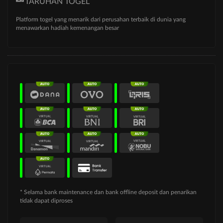
TARUHAN TOGEL
Platform togel yang menarik dari perusahan terbaik di dunia yang
menawarkan hadiah kemenangan besar
* Selama bank maintenance dan bank offline deposit dan penarikan
tidak dapat diproses