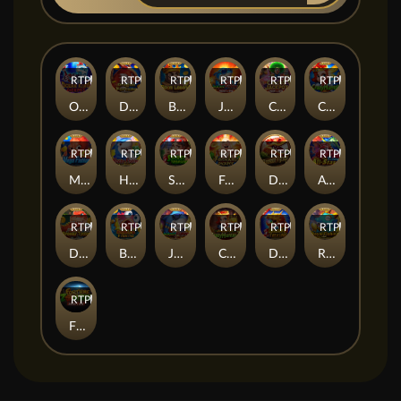
RTP
90%
RTP
84%
RTP
88%
RTP
87%
RTP
92%
RTP
89%
Ocean King Jackpot
Dragon Fortune
Boom Legend
Jackpot Fishing 2
Circus Jackpot
Crazy Hunter
RTP
94%
RTP
94%
RTP
90%
RTP
92%
RTP
86%
RTP
93%
Mega Fishing
Happy Fishing
Secret Treasure
Fortune King Jackpot
Dinosaur Tycoon II
All-star Fishing
RTP
80%
RTP
85%
RTP
85%
RTP
93%
RTP
79%
RTP
95%
Dinosaur Tycoon
Bombing Fishing
Jackpot Fishing
Crazy Hunter 2
Dragon Treasure
Royal Fishing
RTP
80%
FORTUNE ZOMBIE