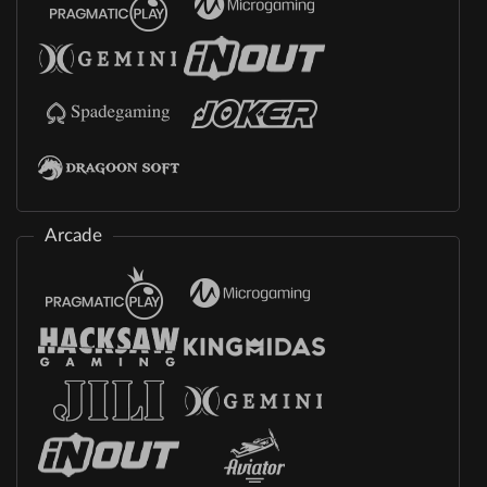
Arcade