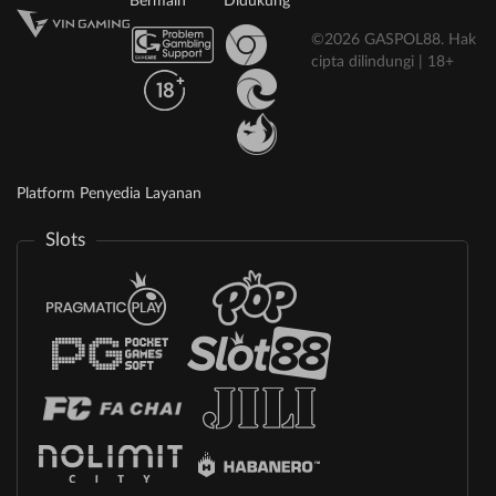
Bermain
Didukung
©2026 GASPOL88. Hak
cipta dilindungi | 18+
Platform Penyedia Layanan
Slots