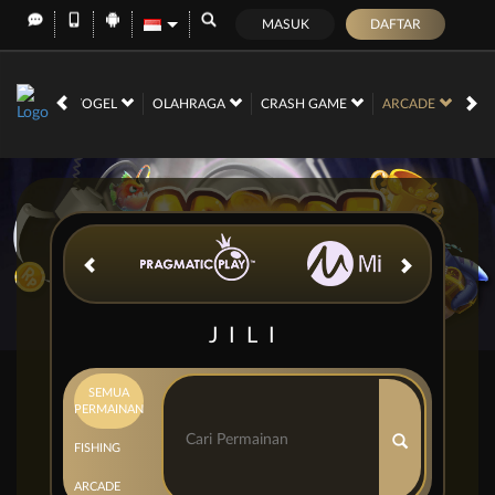
MASUK
DAFTAR
RACE
TOGEL
OLAHRAGA
CRASH GAME
ARCADE
PO
JILI
SEMUA
PERMAINAN
FISHING
ARCADE