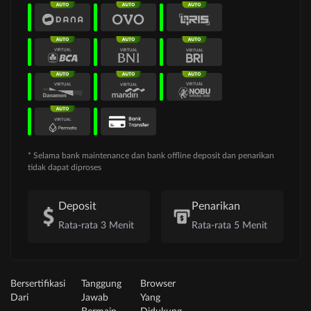
* Selama bank maintenance dan bank offline deposit dan penarikan
tidak dapat diproses
Deposit
Penarikan
Rata-rata 3 Menit
Rata-rata 5 Menit
Bersertifikasi
Tanggung
Browser
Dari
Jawab
Yang