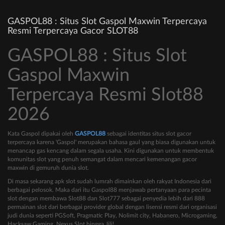
GASPOL88 : Situs Slot Gaspol Maxwin Terpercaya
Resmi Terpercaya Gacor SLOT88
GASPOL88 : Situs Slot
Gaspol Maxwin
Terpercaya Resmi Slot88
2026
Kata Gaspol dipakai oleh
GASPOL88
sebagai identitas situs slot gacor
terpercaya karena 'Gaspol' merupakan bahasa gaul yang biasa digunakan untuk
menancap gas kencang dalam segala usaha. Kini digunakan untuk membentuk
komunitas slot yang penuh semangat dalam mencari kemenangan gacor
maxwin di gemuruh dunia slot.
Di masa sekarang apk slot sudah lumrah dimainkan oleh rakyat Indonesia dari
berbagai pelosok. Maka dari itu Gaspol88 menjawab pertanyaan para pecinta
slot dengan membawa Slot88 dan Slot777 sebagai penyedia lebih dari 888
permainan slot dari berbagai provider global dengan lisensi resmi dari organisasi
judi dunia seperti PGSoft, Pragmatic Play, Nolimit city, Habanero, Microgaming,
Hacksaw Gaming, Nexus Slot hingga Jili!