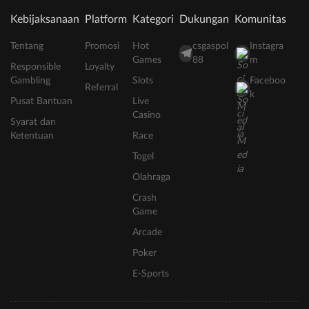
Kebijaksanaan
Platform
Kategori
Dukungan
Komunitas
Tentang
Promosi
Hot
csgaspol
Instagra
Games
88
m
Responsible
Loyalty
Gambling
Slots
Faceboo
Referral
k
Pusat Bantuan
Live
Casino
Syarat dan
Ketentuan
Race
Togel
Olahraga
Crash
Game
Arcade
Poker
E-Sports