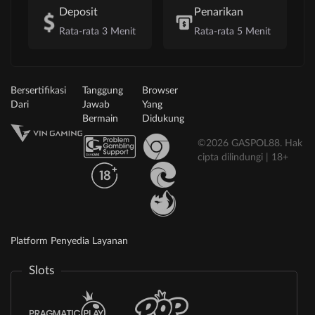
Deposit
Penarikan
Rata-rata 3 Menit
Rata-rata 5 Menit
Bersertifikasi
Tanggung
Browser
Dari
Jawab
Yang
Bermain
Didukung
©2026 GASPOL88. Hak
cipta dilindungi | 18+
Platform Penyedia Layanan
Slots