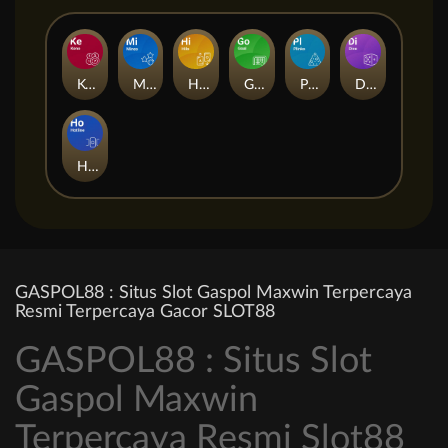
Keno
Mines
Hilo
Goal
Plinko
Dice
Hotline
GASPOL88 : Situs Slot Gaspol Maxwin Terpercaya
Resmi Terpercaya Gacor SLOT88
GASPOL88 : Situs Slot
Gaspol Maxwin
Terpercaya Resmi Slot88