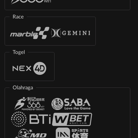
Race
Togel
Olahraga