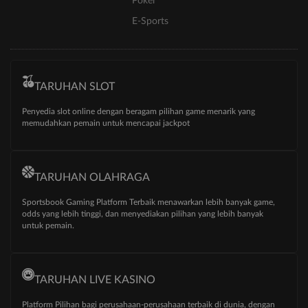
Poker
E-Sports
TARUHAN SLOT
Penyedia slot online dengan beragam pilihan game menarik yang
memudahkan pemain untuk mencapai jackpot
TARUHAN OLAHRAGA
Sportsbook Gaming Platform Terbaik menawarkan lebih banyak game,
odds yang lebih tinggi, dan menyediakan pilihan yang lebih banyak
untuk pemain.
TARUHAN LIVE KASINO
Platform Pilihan bagi perusahaan-perusahaan terbaik di dunia, dengan