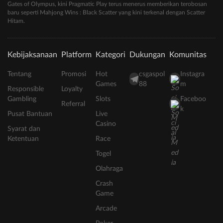
Gates of Olympus, kini Pragmatic Play terus menerus memberikan terobosan
baru seperti Mahjong Wins : Black Scatter yang kini terkenal dengan Scatter
Hitam.
Kebijaksanaan
Platform
Kategori
Dukungan
Komunitas
Tentang
Promosi
Hot
csgaspol
Instagra
Games
88
m
Responsible
Loyalty
Gambling
Slots
Faceboo
Referral
k
Pusat Bantuan
Live
Casino
Syarat dan
Ketentuan
Race
Togel
Olahraga
Crash
Game
Arcade