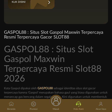
KLIK DISINI
GASPOL88 : Situs Slot Gaspol Maxwin Terpercaya
Resmi Terpercaya Gacor SLOT88
GASPOL88 : Situs Slot
Gaspol Maxwin
Terpercaya Resmi Slot88
2026
Kata Gaspol dipakai oleh
GASPOL88
sebagai identitas situs slot gacor
terpercaya karena 'Gaspol' merupakan bahasa gaul yang biasa digunakan untuk
menancap gas kencang dalam segala usaha. Kini digunakan untuk membentuk
komunitas slot yang penuh semangat dalam mencari kemenangan gacor
maxwin di gemuruh dunia slot.
Beranda
Promosi
Masuk
Hub. Kami
Akun Saya