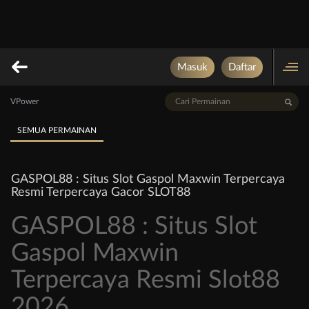
Masuk
Daftar
VPower
SEMUA PERMAINAN
GASPOL88 : Situs Slot Gaspol Maxwin Terpercaya
Resmi Terpercaya Gacor SLOT88
GASPOL88 : Situs Slot
Gaspol Maxwin
Terpercaya Resmi Slot88
2026